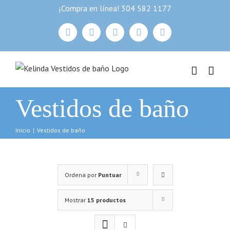
Skip
¡Compra en línea! 304 582 1177
to
facebook
instagram
youtube
Correo
whatsapp
content
electrónico
Vestidos de baño
Inicio
|
Vestidos de baño
Ordena por
Puntuar
Mostrar
15 productos