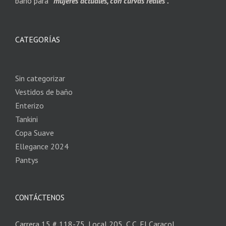
baño para
“mujeres actuales, con curvas reales”.
CATEGORÍAS
Sin categorizar
Vestidos de baño
Enterizo
Tankini
Copa Suave
Ellegance 2024
Pantys
CONTÁCTENOS
Carrera 15 # 118-75, Local 205, C.C. El Caracol