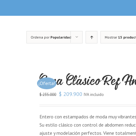
Ordena por
Popularidad
Mostrar
15 produc
Copa Clásico Ref A
¡Oferta!
$
209.900
IVA incluido
$
235.000
Entero con estampados de moda muy vibrantes y 
Su estilo clásico con control de abdomen reduc
ajuste y modelación perfectos. Viene totalment