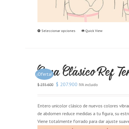
Seleccionar opciones
Quick View
Copa Clásico Ref Te
¡Oferta!
$
207.900
IVA incluido
$
235.600
Entero unicolor clásico de nuevos colores vibran
de abdomen reduce medidas a tu figura, su estr
Viene totalmente forrado para dar ajuste suav