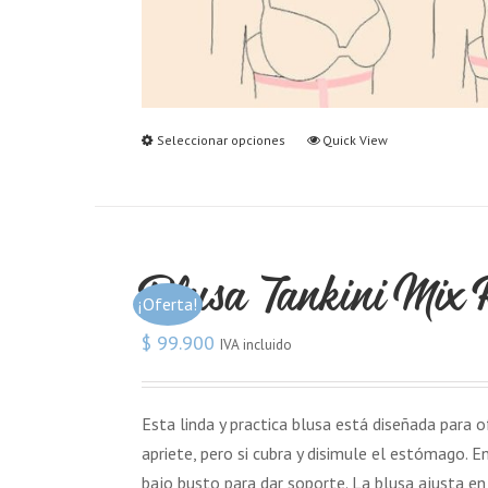
Seleccionar opciones
Quick View
Blusa Tankini Mix 
¡Oferta!
$
99.900
IVA incluido
Esta linda y practica blusa está diseñada para 
apriete, pero si cubra y disimule el estómago. 
bajo busto para dar soporte. La blusa ajusta e