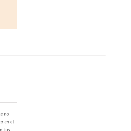
ue no
co en el
n tus