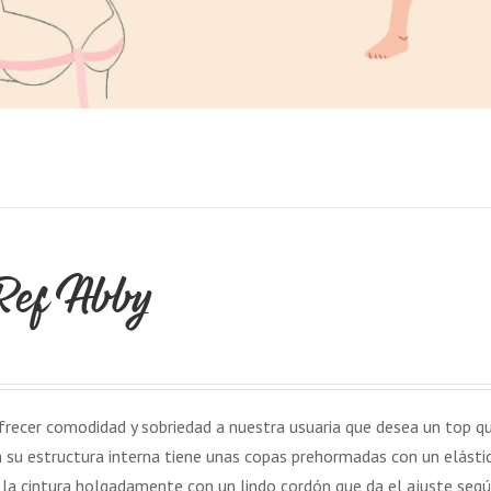
Ref Abby
ofrecer comodidad y sobriedad a nuestra usuaria que desea un top q
En su estructura interna tiene unas copas prehormadas con un elásti
n la cintura holgadamente con un lindo cordón que da el ajuste segú