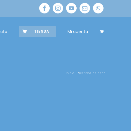
facebook
instagram
youtube
Correo
whatsapp
electrónico
cto
Mi cuenta
TIENDA
Inicio
|
Vestidos de baño