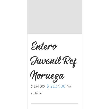
Entero
Juvenil Ref
Noruega
$
213.900
IVA
$
254.000
incluido