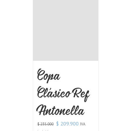
Copa
Clásico Ref
Antonella
$
209.900
IVA
$
235.000