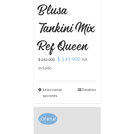
Blusa
Tankini Mix
Ref Queen
$
143.900
IVA
$
182.000
incluido
Seleccionar
Detalles
opciones
¡Oferta!