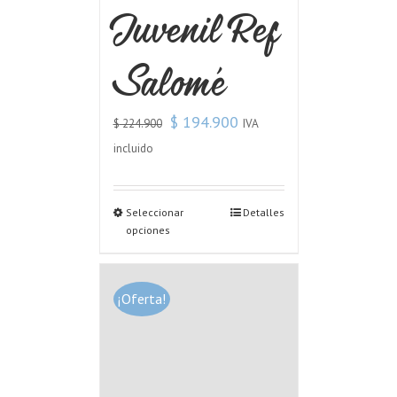
Juvenil Ref
Salomé
$
194.900
IVA
$
224.900
incluido
Seleccionar
Detalles
opciones
¡Oferta!