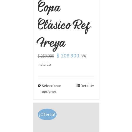
Copa
Clásico Ref
Freya
$
208.900
IVA
$
239.900
incluido
Seleccionar
Detalles
opciones
¡Oferta!