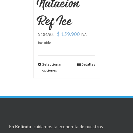
Natacion
Ref Ice
$
159.900
IVA
$
184.900
incluido
Seleccionar
Detalles
opciones
En
Kelinda
cuidamos la economía de nuestros