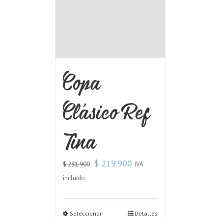
Copa
Clásico Ref
Tina
$
219.900
IVA
$
231.900
incluido
Seleccionar
Detalles