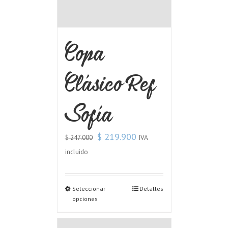
Copa
Clásico Ref
Sofía
$
219.900
IVA
$
247.000
incluido
Seleccionar
Detalles
opciones