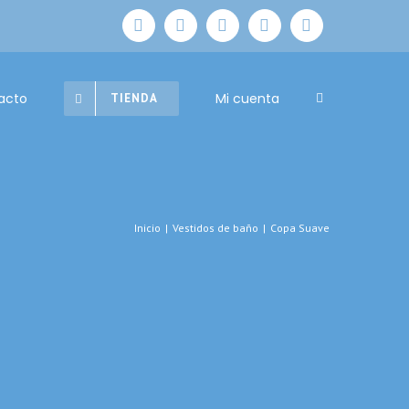
facebook
instagram
youtube
Correo
whatsapp
electrónico
acto
Mi cuenta
TIENDA
Inicio
|
Vestidos de baño
|
Copa Suave