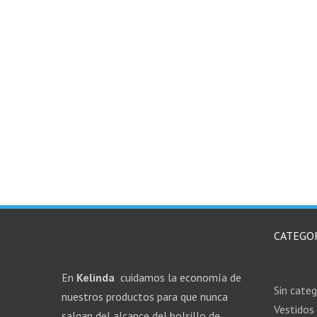
CATEGO
En
Kelinda
cuidamos la economía de
Sin categ
nuestros productos para que nunca
Vestidos
salgan del alcance del bolsillo de