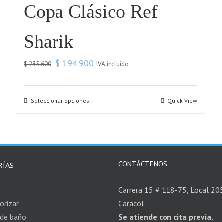
Copa Clásico Ref
Sharik
$
194.900
IVA incluido
$
235.600
Seleccionar opciones
Quick View
CONTÁCTENOS
RÍAS
Carrera 15 # 118-75, Local 205,
orizar
Caracol
 de baño
Se atiende con cita previa.