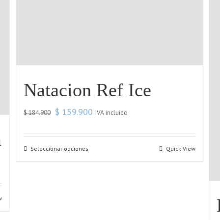
Natacion Ref Ice
$
159.900
IVA incluido
$
184.900
a
Seleccionar opciones
Quick View
w