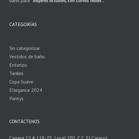
baño para
“mujeres actuales, con curvas reales”.
CATEGORÍAS
Sin categorizar
Vestidos de baño
Enterizo
Tankini
Copa Suave
Ellegance 2024
Pantys
CONTÁCTENOS
Carrera 15 # 118-75, Local 205, C.C. El Caracol