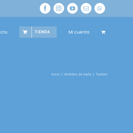
facebook
instagram
youtube
Correo
whatsapp
electrónico
cto
Mi cuenta
TIENDA
Inicio
|
Vestidos de baño
|
Tankini