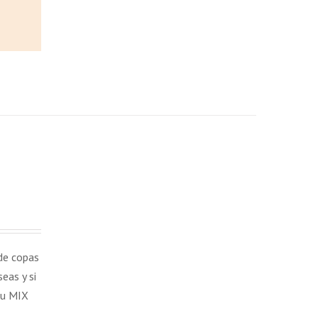
 de copas
eas y si
tu MIX