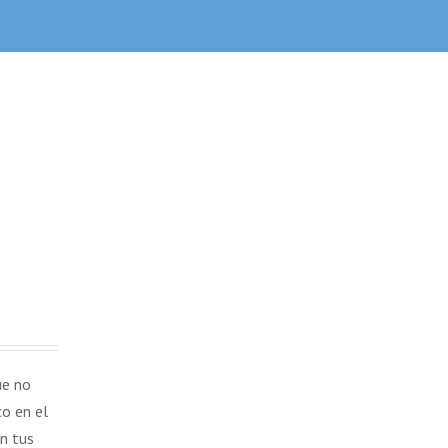
ue no
co en el
n tus