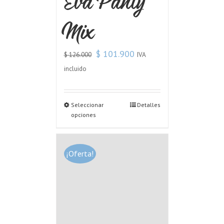
Eva Panty
Mix
$
101.900
IVA
$
126.000
incluido
Seleccionar
Detalles
opciones
¡Oferta!