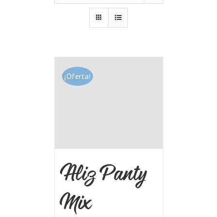
¡Oferta!
Aliz Panty
Mix