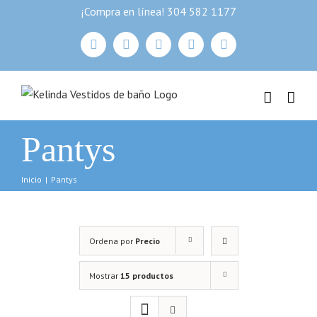
Skip
¡Compra en línea! 304 582 1177
to
facebook
instagram
youtube
Correo
whatsapp
content
electrónico
Pantys
Inicio
|
Pantys
Ordena por
Precio
Mostrar
15 productos